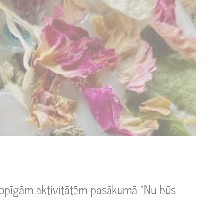
z kopīgām aktivitātēm pasākumā "Nu būs