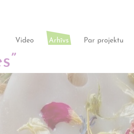
i
Video
Arhīvs
Par projektu
s”