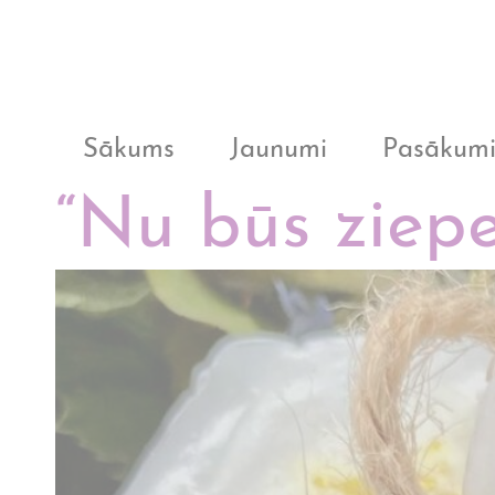
Sākums
Jaunumi
Pasākum
“Nu būs ziepe