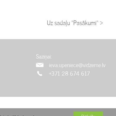
Uz sadaļu “Pasākumi“ >
Saziņai:
ieva.upeniece@vidzeme.lv
+371 28 674 617