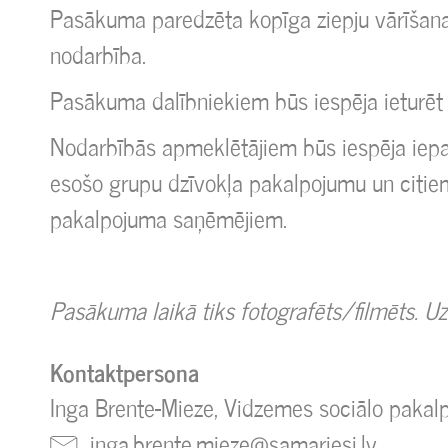
Pasākuma paredzēta kopīga ziepju vārīšan
nodarbība.
Pasākuma dalībniekiem būs iespēja ieturēt 
Nodarbībās apmeklētājiem būs iespēja iepazī
esošo grupu dzīvokļa pakalpojumu un citie
pakalpojuma saņēmējiem.
Pasākuma laikā tiks fotografēts/filmēts. Uz
Kontaktpersona
Inga Brente-Mieze, Vidzemes sociālo pakal
inga.brente.mieze@samariesi.lv