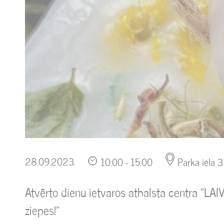
28.09.2023.
10:00 - 15:00
Parka iela 
Atvērto dienu ietvaros atbalsta centra "L
ziepes!"