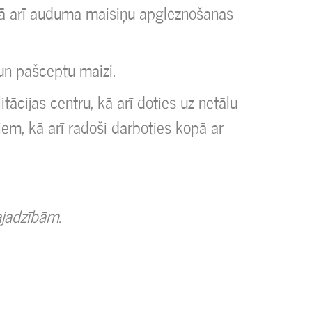
kā arī auduma maisiņu apgleznošanas
un pašceptu maizi.
ācijas centru, kā arī doties uz netālu
m, kā arī radoši darboties kopā ar
ajadzībām.