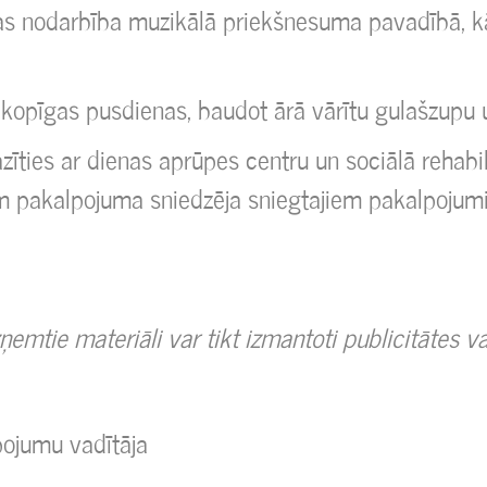
as nodarbība muzikālā priekšnesuma pavadībā, 
kopīgas pusdienas, baudot ārā vārītu gulašzupu 
ties ar dienas aprūpes centru un sociālā rehabilit
m pakalpojuma sniedzēja sniegtajiem pakalpojumie
ņemtie materiāli var tikt izmantoti publicitātes v
pojumu vadītāja