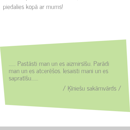
piedalies kopā ar mums!
...... Pastāsti man un es aizmirsīšu. Parādi
man un es atcerēšos. Iesaisti mani un es
sapratīšu......
/ Ķīniešu sakāmvārds /