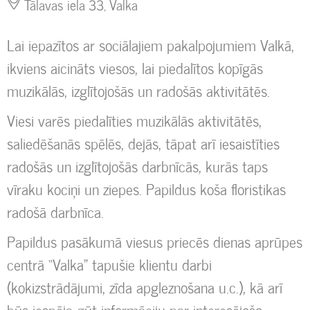
Tālavas iela 33, Valka
Lai iepazītos ar sociālajiem pakalpojumiem Valkā,
ikviens aicināts viesos, lai piedalītos kopīgās
muzikālās, izglītojošās un radošās aktivitātēs.
Viesi varēs piedalīties muzikālās aktivitātēs,
saliedēšanās spēlēs, dejās, tāpat arī iesaistīties
radošās un izglītojošās darbnīcās, kurās taps
vīraku kociņi un ziepes. Papildus koša floristikas
radošā darbnīca.
Papildus pasākumā viesus priecēs dienas aprūpes
centrā “Valka” tapušie klientu darbi
(kokizstrādājumi, zīda apgleznošana u.c.), kā arī