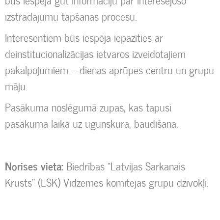
būs iespēja gūt informāciju par interesējošo
izstrādājumu tapšanas procesu.
Interesentiem būs iespēja iepazīties ar
deinstitucionalizācijas ietvaros izveidotajiem
pakalpojumiem – dienas aprūpes centru un grupu
māju.
Pasākuma noslēgumā zupas, kas tapusi
pasākuma laikā uz ugunskura, baudīšana.
Norises vieta:
Biedrības “Latvijas Sarkanais
Krusts” (LSK) Vidzemes komitejas grupu dzīvokļi.