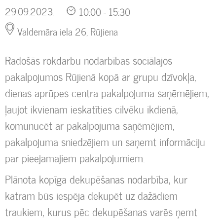
29.09.2023.
10:00 - 15:30
Valdemāra iela 26, Rūjiena
Radošās rokdarbu nodarbības sociālajos
pakalpojumos Rūjienā kopā ar grupu dzīvokļa,
dienas aprūpes centra pakalpojuma saņēmējiem,
ļaujot ikvienam ieskatīties cilvēku ikdienā,
komunucēt ar pakalpojuma saņēmējiem,
pakalpojuma sniedzējiem un saņemt informāciju
par pieejamajiem pakalpojumiem.
Plānota kopīga dekupēšanas nodarbība, kur
katram būs iespēja dekupēt uz dažādiem
traukiem, kurus pēc dekupēšanas varēs ņemt