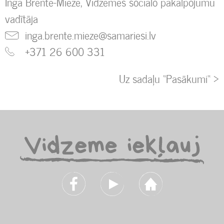
Inga Brente-Mieze, Vidzemes sociālo pakalpojumu
vadītāja
inga.brente.mieze@samariesi.lv
+371 26 600 331
Uz sadaļu “Pasākumi“ >