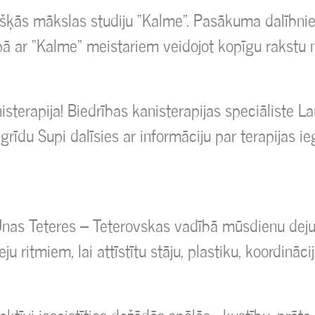
išķās mākslas studiju “Kalme”. Pasākuma dalībnie
pā ar “Kalme” meistariem veidojot kopīgu rakstu 
isterapija! Biedrības kanisterapijas speciāliste 
ngrīdu Supi dalīsies ar informāciju par terapijas 
Unas Teteres – Teterovskas vadībā mūsdienu deju
ritmiem, lai attīstītu stāju, plastiku, koordināci