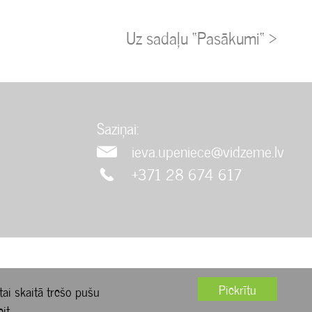
Uz sadaļu “Pasākumi“ >
Saziņai:
ieva.upeniece@vidzeme.lv
+371 28 674 617
Piekrītu
ai skaitā trešo pušu
eit
.