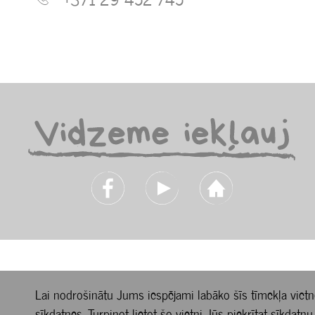
Lai nodrošinātu Jums iespējami labāko šīs tīmekļa vietn
sīkdatnes. Turpinot lietot šo vietni Jūs piekrītat sīkdatņu