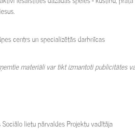
aktīvi iesaistīties dažādās spēlēs - kustību, prāta
iesus.
pes centrs un specializētās darbnīcas
ņemtie materiāli var tikt izmantoti publicitātes v
Sociālo lietu pārvaldes Projektu vadītāja