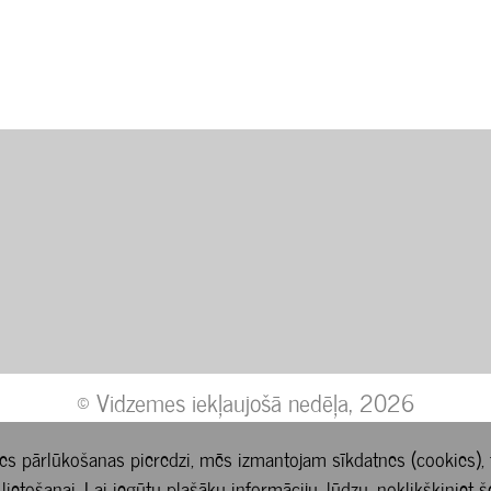
© Vidzemes iekļaujošā nedēļa, 2026
es pārlūkošanas pieredzi, mēs izmantojam sīkdatnes (cookies), t
 lietošanai. Lai iegūtu plašāku informāciju, lūdzu, noklikšķiniet
š