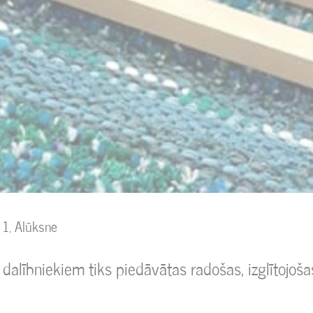
 1, Alūksne
alībniekiem tiks piedāvātas radošas, izglītojošas