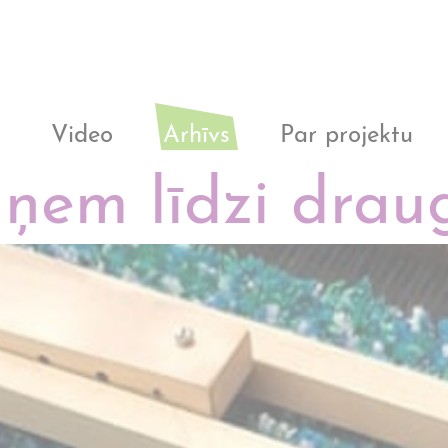
i
Video
Arhīvs
Par projektu
ņem līdzi draug