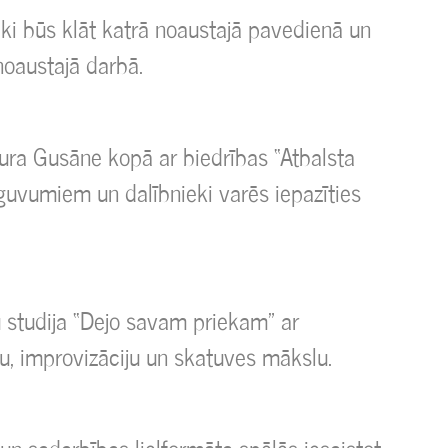
ki būs klāt katrā noaustajā pavedienā un
noaustajā darbā.
Laura Gusāne kopā ar biedrības “Atbalsta
ieguvumiem un dalībnieki varēs iepazīties
 studija “Dejo savam priekam” ar
ju, improvizāciju un skatuves mākslu.