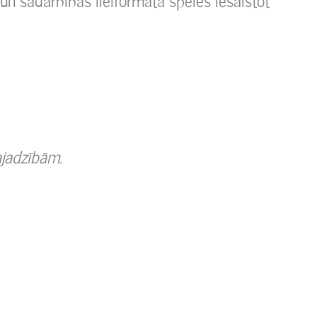
 un sadarbības lielformāta spēlēs iesaistot
ajadzībām.