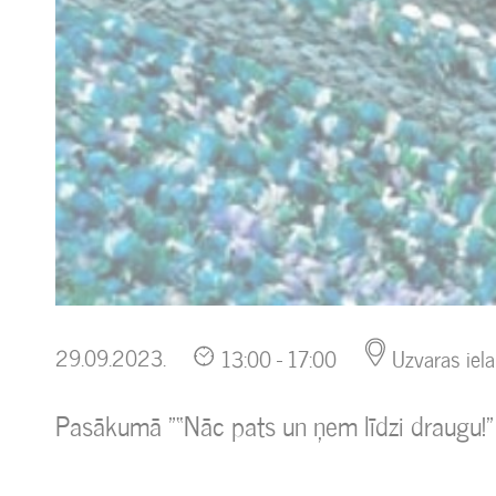
29.09.2023.
13:00 - 17:00
Uzvaras iela
Pasākumā "“Nāc pats un ņem līdzi draugu!" d