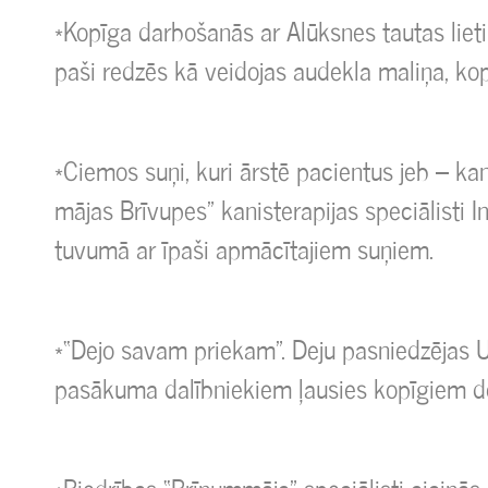
*Kopīga darbošanās ar Alūksnes tautas liet
paši redzēs kā veidojas audekla maliņa, ko
*Ciemos suņi, kuri ārstē pacientus jeb – kan
mājas Brīvupes” kanisterapijas speciālisti I
tuvumā ar īpaši apmācītajiem suņiem.
*“Dejo savam priekam”. Deju pasniedzējas 
pasākuma dalībniekiem ļausies kopīgiem deju 