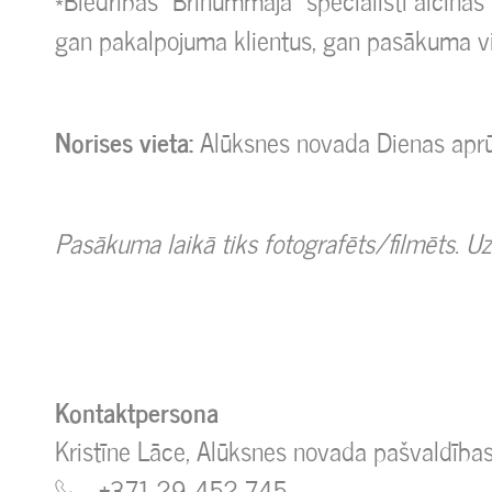
*Biedrības “Brīnummāja” speciālisti aicinās 
gan pakalpojuma klientus, gan pasākuma v
Norises vieta:
Alūksnes novada Dienas aprū
Pasākuma laikā tiks fotografēts/filmēts. Uz
Kontaktpersona
Kristīne Lāce, Alūksnes novada pašvaldības 
+371 29 452 745