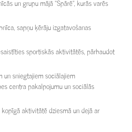
bnīcās un grupu mājā “Spārē”, kurās varēs
bnīca, sapņu ķērāju izgatavošanas
esaistīties sportiskās aktivitātēs, pārbaudot
m un sniegtajiem sociālajiem
pes centra pakalpojumu un sociālās
kopīgā aktivitātē dziesmā un dejā ar