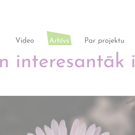
i
Video
Arhīvs
Par projektu
n interesantāk