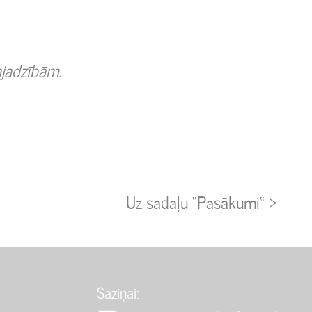
ajadzībām.
Uz sadaļu “Pasākumi“ >
Saziņai: