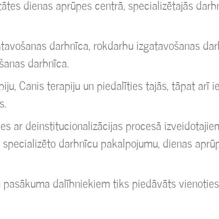
itātes dienas aprūpes centrā, specializētajās dar
atavošanas darbnīca, rokdarbu izgatavošanas dar
ošanas darbnīca.
ju, Canis terapiju un piedalīties tajās, tāpat arī i
s.
s ar deinstitucionalizācijas procesā izveidotajie
specializēto darbnīcu pakalpojumu, dienas aprū
asākuma dalībniekiem tiks piedāvāts vienoties 