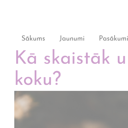
Sākums
Jaunumi
Pasākum
Kā skaistāk u
koku?