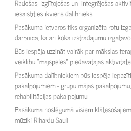
Radošas, izglītojošas un integrējošas aktiv
iesaistīties ikviens dalībnieks.
Pasākuma ietvaros tiks organizēta rotu izg
darbnīca, kā arī koka izstrādājumu izgatav
Būs iespēja uzzināt vairāk par mākslas terapi
veiklību “mājspēles” piedāvātajās aktivitātē
Pasākuma dalībniekiem būs iespēja iepazītie
pakalpojumiem - grupu mājas pakalpojumu, 
rehabilitācijas pakalpojumu.
Pasākuma noslēgumā visiem klātesošajiem p
mūziķi Rihardu Sauli.