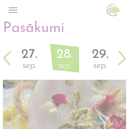
Pasākumi
.
27.
28.
29.
.
sep.
sep.
sep.